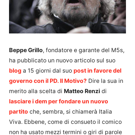
Beppe Grillo
, fondatore e garante del M5s,
ha pubblicato un nuovo articolo sul suo
blog
a 15 giorni dal suo
post in favore del
governo con il PD. Il Motivo?
Dire la sua in
merito alla scelta di
Matteo Renzi
di
lasciare i dem per fondare un nuovo
partito
che, sembra, si chiamerà Italia
Viva. Ebbene, come di consueto il comico
non ha usato mezzi termini o giri di parole