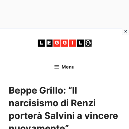
Vai
al
contenuto
Menu
Beppe Grillo: “Il
narcisismo di Renzi
porterà Salvini a vincere
nuovamente”