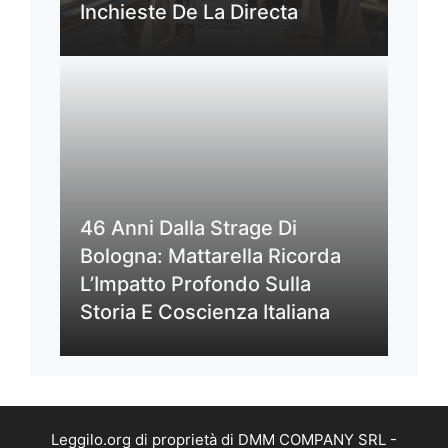
Inchieste De La Directa
46 Anni Dalla Strage Di
Bologna: Mattarella Ricorda
L’Impatto Profondo Sulla
Storia E Coscienza Italiana
Leggilo.org di proprietà di DMM COMPANY SRL -