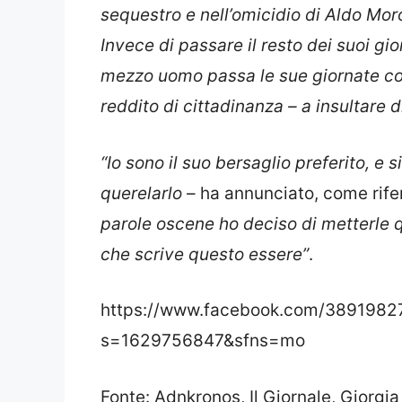
sequestro e nell’omicidio di Aldo Moro
Invece di passare il resto dei suoi gi
mezzo uomo passa le sue giornate c
reddito di cittadinanza – a insultare di
“Io sono il suo bersaglio preferito, e
querelarlo
– ha annunciato, come rife
parole oscene ho deciso di metterle qu
che scrive questo essere”
.
https://www.facebook.com/389198
s=1629756847&sfns=mo
Fonte: Adnkronos, Il Giornale, Giorg