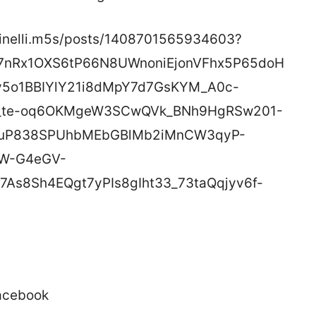
ninelli.m5s/posts/1408701565934603?
xv17nRx1OXS6tP66N8UWnoniEjonVFhx5P65doH
y5o1BBIYlY21i8dMpY7d7GsKYM_A0c-
Y_te-oq6OKMgeW3SCwQVk_BNh9HgRSw201-
WQuP838SPUhbMEbGBlMb2iMnCW3qyP-
W-G4eGV-
As8Sh4EQgt7yPIs8gIht33_73taQqjyv6f-
Facebook