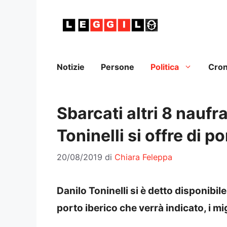
Vai
al
contenuto
Notizie
Persone
Politica
Cro
Sbarcati altri 8 nauf
Toninelli si offre di p
20/08/2019
di
Chiara Feleppa
Danilo Toninelli si è detto disponibil
porto iberico che verrà indicato, i m