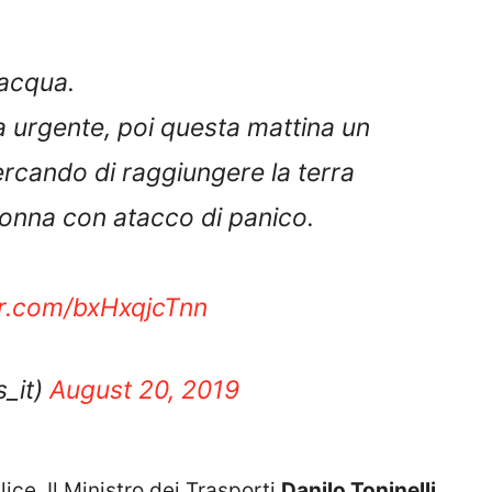
 acqua.
 urgente, poi questa mattina un
ercando di raggiungere la terra
donna con atacco di panico.
er.com/bxHxqjcTnn
_it)
August 20, 2019
ice. Il Ministro dei Trasporti
Danilo Toninelli