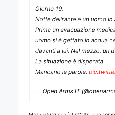
Giorno 19.
Notte delirante e un uomo in
Prima un'evacuazione medica
uomo si è gettato in acqua c
davanti a lui. Nel mezzo, un 
La situazione è disperata.
Mancano le parole.
pic.twitt
— Open Arms IT (@openarms
Ma la situazione è tutt’altro che sempl