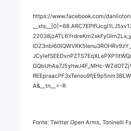
https://www.facebook.com/daniloto
__xts__[0]=68.ARC7EPIfIJcgI1LJ5
22038jzATL6YrdreKm2xkFyGlm2Lx_
lDZ3nbI60lQWVKK5Ienu3ROHRv9z
JCylefSEEDvnPZTS7EqXLePXP1It
GQbUhAa7J5yhwJ4F_MHc-WZdOTZj
REEpraacPF3xTenou9fjE9p5nm3BLW7
A&__tn__=-R
Fonte: Twitter Open Arms, Toninelli 