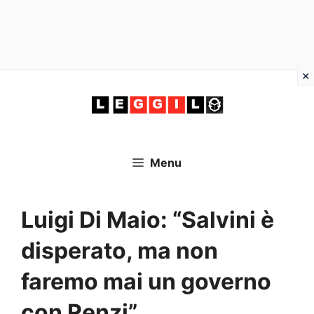
Vai
al
contenuto
Menu
Luigi Di Maio: “Salvini è
disperato, ma non
faremo mai un governo
con Renzi”