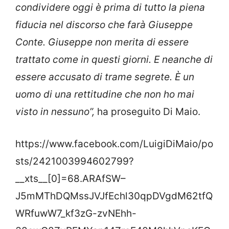
condividere oggi è prima di tutto la piena
fiducia nel discorso che farà Giuseppe
Conte. Giuseppe non merita di essere
trattato come in questi giorni. E neanche di
essere accusato di trame segrete. È un
uomo di una rettitudine che non ho mai
visto in nessuno”,
ha proseguito Di Maio.
https://www.facebook.com/LuigiDiMaio/po
sts/2421003994602799?
__xts__[0]=68.ARAfSW–
J5mMThDQMssJVJfEchl30qpDVgdM62tfQ
WRfuwW7_kf3zG-zvNEhh-