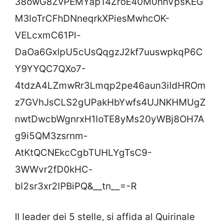
38owG8ZvPEMYap14ZroE40M0hhVpsKEG
M3loTrCFhDNneqrkXPiesMwhcOK-
VELcxmC61Pl-
DaOa6GxIpU5cUsQqgzJ2kf7uuswpkqP6C
Y9YYQC7QXo7-
4tdzA4LZmwRr3Lmqp2pe46aun3iIdHROm
z7GVhJsCLS2gUPakHbYwfs4UJNKHMUgZ
nwtDwcbWgnrxH1loTE8yMs20yWBj8OH7A
g9i5QM3zsrnm-
AtKtQCNEkcCgbTUHLYgTsC9-
3WWvr2fD0kHC-
bl2sr3xr2lPBiPQ&__tn__=-R
Il leader dei 5 stelle, si affida al Quirinale