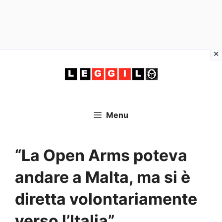
Vai
al
contenuto
Menu
“La Open Arms poteva
andare a Malta, ma si è
diretta volontariamente
verso l’Italia”