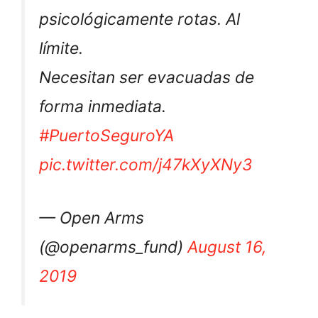
psicológicamente rotas. Al
límite.
Necesitan ser evacuadas de
forma inmediata.
#PuertoSeguroYA
pic.twitter.com/j47kXyXNy3
— Open Arms
(@openarms_fund)
August 16,
2019