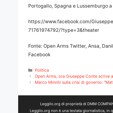
Portogallo, Spagna e Lussemburgo a re
https://www.facebook.com/Giusepp
71761974792/?type=3&theater
Fonte: Open Arms Twitter, Ansa, Dani
Facebook
Categorie
Politica
Open Arms, ora Giuseppe Conte scrive a S
Marco Minniti sulla crisi di governo: “M
Leggilo.org di proprietà di DMM COMPANY 
Leggilo.org non è una testata giornalistica, in