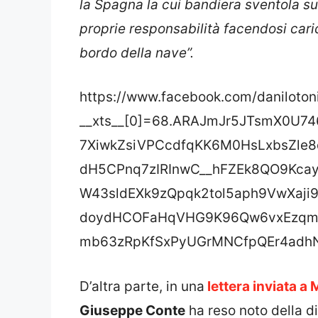
proprie responsabilità facendosi cari
bordo della nave”.
https://www.facebook.com/daniloto
__xts__[0]=68.ARAJmJr5JTsmX0U7
7XiwkZsiVPCcdfqKK6M0HsLxbsZle
dH5CPnq7zIRInwC__hFZEk8QO9Kcay
W43sldEXk9zQpqk2tol5aph9VwXaji9
doydHCOFaHqVHG9K96Qw6vxEzqmN
mb63zRpKfSxPyUGrMNCfpQEr4adhN
D’altra parte, in una
lettera inviata a 
Giuseppe Conte
ha reso noto della d