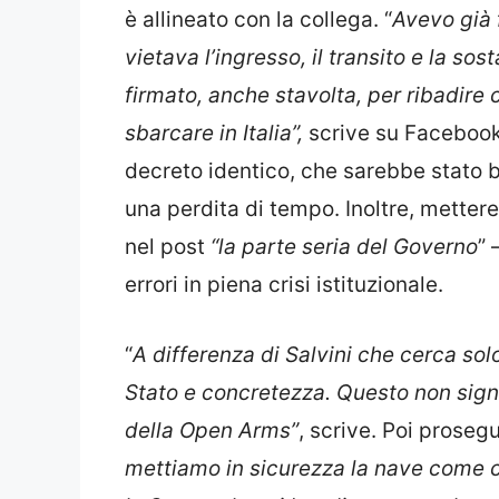
è allineato con la collega. “
Avevo già 
vietava l’ingresso, il transito e la s
firmato, anche stavolta, per ribadire 
sbarcare in Italia”,
scrive su Facebook.
decreto identico, che sarebbe stato b
una perdita di tempo. Inoltre, mettere
nel post
“la parte seria del Governo
” 
errori in piena crisi istituzionale.
“
A differenza di Salvini che cerca sol
Stato e concretezza. Questo non signi
della Open Arms”
, scrive. Poi proseg
mettiamo in sicurezza la nave come ci 
la Spagna la cui bandiera sventola su