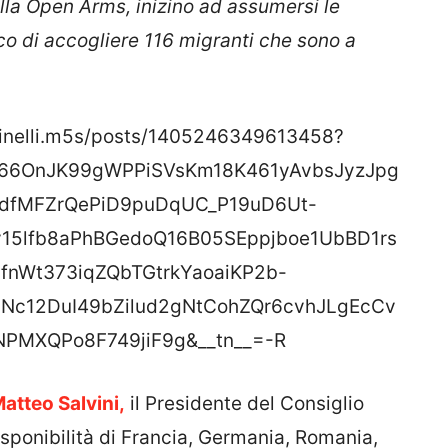
co di accogliere 116 migranti che sono a
ninelli.m5s/posts/1405246349613458?
466OnJK99gWPPiSVsKm18K461yAvbsJyzJpg
8dfMFZrQePiD9puDqUC_P19uD6Ut-
15lfb8aPhBGedoQ16B05SEppjboe1UbBD1rs
fnWt373iqZQbTGtrkYaoaiKP2b-
c12DuI49bZilud2gNtCohZQr6cvhJLgEcCv
PMXQPo8F749jiF9g&__tn__=-R
Matteo Salvini,
il Presidente del Consiglio
isponibilità di Francia, Germania, Romania,