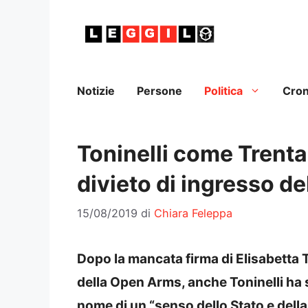
Vai
al
contenuto
Notizie
Persone
Politica
Cro
Toninelli come Trenta:
divieto di ingresso d
15/08/2019
di
Chiara Feleppa
Dopo la mancata firma di Elisabetta 
della Open Arms, anche Toninelli ha s
nome di un “senso dello Stato e della