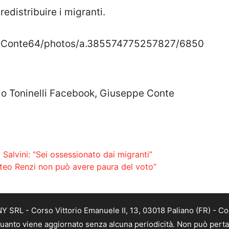
distribuire i migranti.
eConte64/photos/a.385574775257827/6850
lo Toninelli Facebook, Giuseppe Conte
alvini: “Sei ossessionato dai migranti”
atteo Renzi non può avere paura del voto”
SRL - Corso Vittorio Emanuele II, 13, 03018 Paliano (FR) - Co
 quanto viene aggiornato senza alcuna periodicità. Non può perta