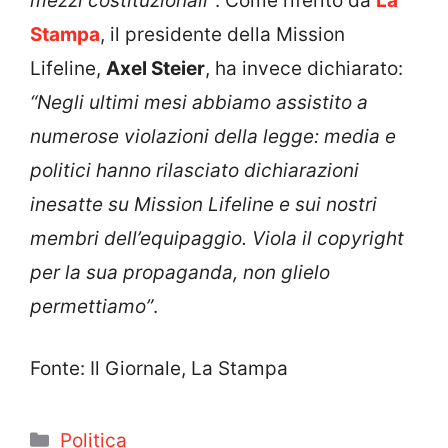
mezzi costituzionali”
. Come riferito da
La
Stampa
, il presidente della Mission
Lifeline,
Axel Steier
, ha invece dichiarato:
“Negli ultimi mesi abbiamo assistito a
numerose violazioni della legge: media e
politici
hanno rilasciato dichiarazioni
inesatte su Mission Lifeline e sui nostri
membri dell’equipaggio. Viola il copyright
per la sua propaganda, non glielo
permettiamo”
.
Fonte: Il Giornale, La Stampa
Categorie
Politica