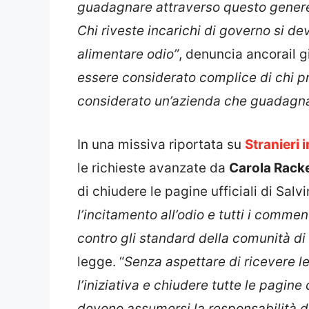
guadagnare attraverso questo genere 
Chi riveste incarichi di governo si 
alimentare odio”
, denuncia ancorail g
essere considerato complice di chi p
considerato un’azienda che guadagna
In una missiva riportata su
Stranieri i
le richieste avanzate da
Carola Rack
di chiudere le pagine ufficiali di Salv
l’incitamento all’odio e tutti i comme
contro gli standard della comunità di 
legge. “
Senza aspettare di ricevere 
l’iniziativa e chiudere tutte le pagine 
devono assumersi la responsabilità di