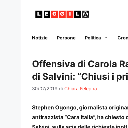
Vai
al
contenuto
Notizie
Persone
Politica
Cro
Offensiva di Carola R
di Salvini: “Chiusi i p
30/07/2019
di
Chiara Feleppa
Stephen Ogongo, giornalista origina
antirazzista “Cara Italia”, ha chiest
Salvini, sulla scia delle richieste in