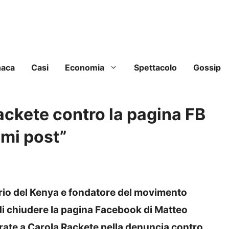
naca
Casi
Economia
Spettacolo
Gossip
ackete contro la pagina FB
rimi post”
rio del Kenya e fondatore del movimento
o di chiudere la pagina Facebook di Matteo
oltrate a Carola Rackete nella denuncia contro