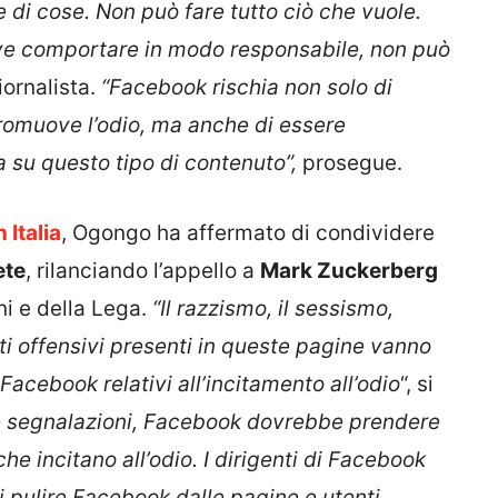
di cose. Non può fare tutto ciò che vuole.
deve comportare in modo responsabile, non può
iornalista.
“Facebook rischia non solo di
romuove l’odio, ma anche di essere
 su questo tipo di contenuto”,
prosegue.
n Italia
, Ogongo ha affermato di condividere
ete
, rilanciando l’appello a
Mark Zuckerberg
ini e della Lega.
“Il razzismo, il sessismo,
nti offensivi presenti in queste pagine vanno
Facebook relativi all’incitamento all’odio
“, si
le segnalazioni, Facebook dovrebbe prendere
che incitano all’odio. I dirigenti di Facebook
 pulire Facebook dalle pagine e utenti