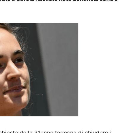
chiesta della 31enne tedesca di chiudere i