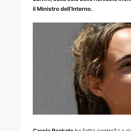
il Ministro dell’Interno.
Carola Rackete
ha fatto centro? La ri