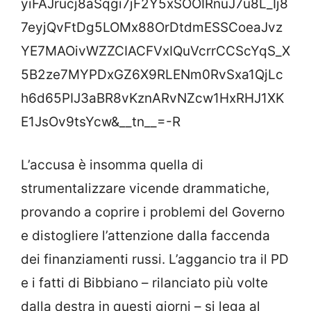
yiFAJrucj8aSqgi7jF2Y5xSOOIRnuJ7u8L_Ij8
7eyjQvFtDg5LOMx88OrDtdmESSCoeaJvz
YE7MAOivWZZCIACFVxIQuVcrrCCScYqS_X
5B2ze7MYPDxGZ6X9RLENm0RvSxa1QjLc
h6d65PIJ3aBR8vKznARvNZcw1HxRHJ1XK
E1JsOv9tsYcw&__tn__=-R
L’accusa è insomma quella di
strumentalizzare vicende drammatiche,
provando a coprire i problemi del Governo
e distogliere l’attenzione dalla faccenda
dei finanziamenti russi. L’aggancio tra il PD
e i fatti di Bibbiano – rilanciato più volte
dalla destra in questi giorni – si lega al