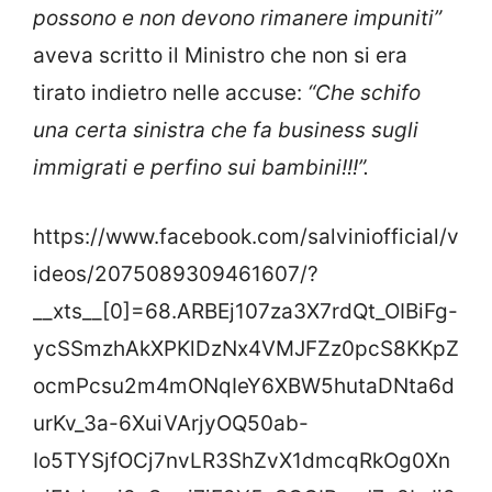
possono e non devono rimanere impuniti”
aveva scritto il Ministro che non si era
tirato indietro nelle accuse:
“Che schifo
una certa sinistra che fa business sugli
immigrati e perfino sui bambini!!!”.
https://www.facebook.com/salviniofficial/v
ideos/2075089309461607/?
__xts__[0]=68.ARBEj107za3X7rdQt_OIBiFg-
ycSSmzhAkXPKlDzNx4VMJFZz0pcS8KKpZ
ocmPcsu2m4mONqIeY6XBW5hutaDNta6d
urKv_3a-6XuiVArjyOQ50ab-
Io5TYSjfOCj7nvLR3ShZvX1dmcqRkOg0Xn