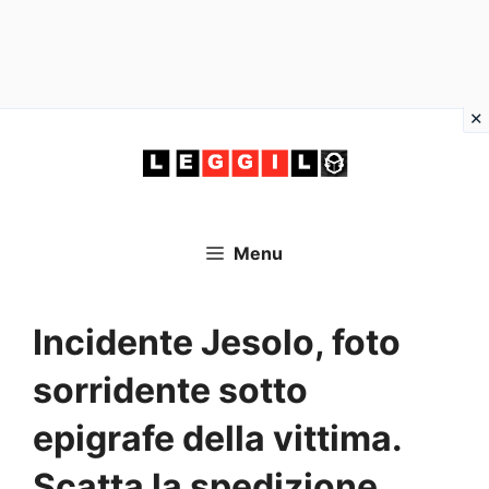
Vai
al
contenuto
Menu
Incidente Jesolo, foto
sorridente sotto
epigrafe della vittima.
Scatta la spedizione