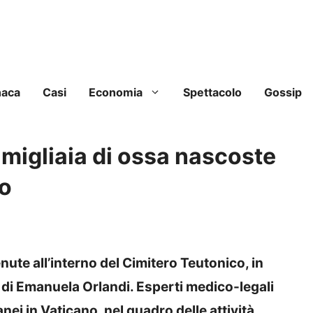
naca
Casi
Economia
Spettacolo
Gossip
 migliaia di ossa nascoste
co
nute all’interno del Cimitero Teutonico, in
ti di Emanuela Orlandi. Esperti medico-legali
nei in Vaticano, nel quadro delle attività