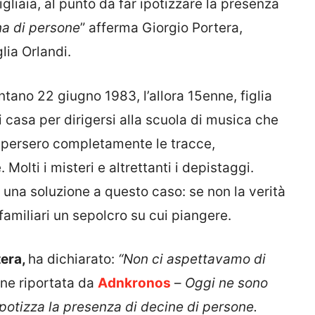
igliaia, al punto da far ipotizzare la presenza
na di persone
” afferma Giorgio Portera,
lia Orlandi.
ntano 22 giugno 1983, l’allora 15enne, figlia
 casa per dirigersi alla scuola di musica che
persero completamente le tracce,
olti i misteri e altrettanti i depistaggi.
 una soluzione a questo caso: se non la verità
 familiari un sepolcro su cui piangere.
tera,
ha dichiarato:
“Non ci aspettavamo di
ne riportata da
Adnkronos
–
Oggi ne sono
ipotizza la presenza di decine di persone.