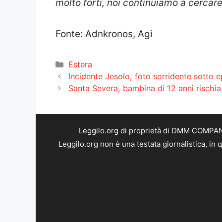
molto forti, noi continuiamo a cercare 
Fonte: Adnkronos, Agi
Categorie
Estera
Incidente Jesolo, foto sorridente sotto e
Santa Severa, bambina di 12 anni rischia 
Leggilo.org di proprietà di DMM COMPANY 
Leggilo.org non è una testata giornalistica, in