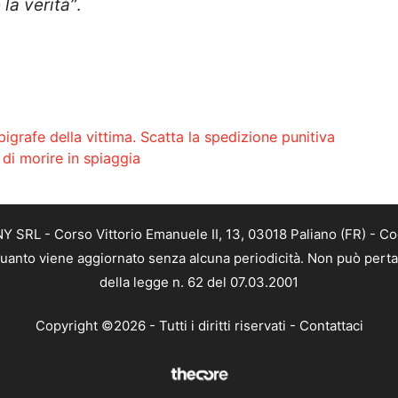
la verità”
.
pigrafe della vittima. Scatta la spedizione punitiva
di morire in spiaggia
SRL - Corso Vittorio Emanuele II, 13, 03018 Paliano (FR) - Co
 quanto viene aggiornato senza alcuna periodicità. Non può perta
della legge n. 62 del 07.03.2001
Copyright ©2026 - Tutti i diritti riservati -
Contattaci