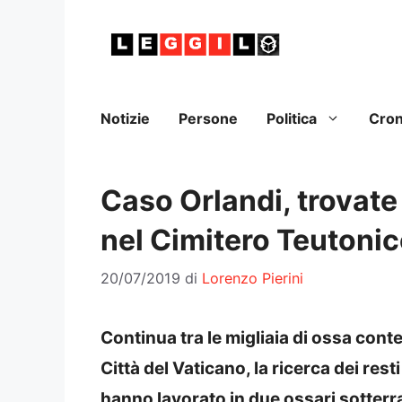
Vai
al
contenuto
Notizie
Persone
Politica
Cro
Caso Orlandi, trovate
nel Cimitero Teutoni
20/07/2019
di
Lorenzo Pierini
Continua tra le migliaia di ossa conte
Città del Vaticano, la ricerca dei res
hanno lavorato in due ossari sotterra