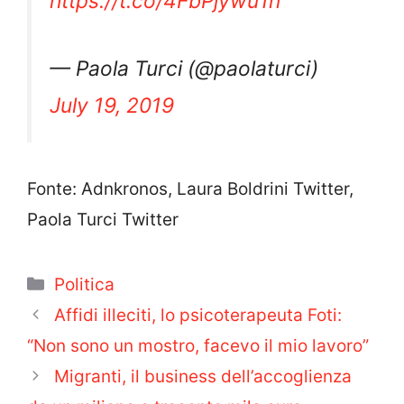
https://t.co/4FbPjywu1n
— Paola Turci (@paolaturci)
July 19, 2019
Fonte: Adnkronos, Laura Boldrini Twitter,
Paola Turci Twitter
Categorie
Politica
Affidi illeciti, lo psicoterapeuta Foti:
“Non sono un mostro, facevo il mio lavoro”
Migranti, il business dell’accoglienza