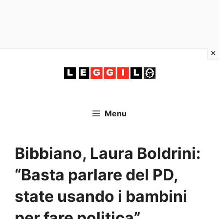
Vai
al
contenuto
Menu
Bibbiano, Laura Boldrini:
“Basta parlare del PD,
state usando i bambini
per fare politica”