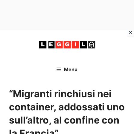
Vai
al
contenuto
Menu
“Migranti rinchiusi nei
container, addossati uno
sull’altro, al confine con
la Francia”