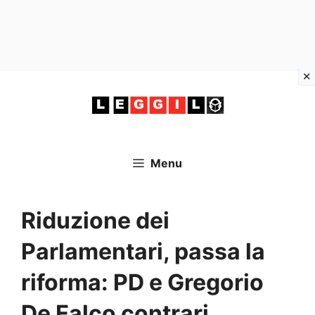
Vai
al
contenuto
Menu
Riduzione dei
Parlamentari, passa la
riforma: PD e Gregorio
De Falco contrari