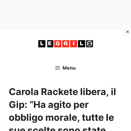
Vai
al
contenuto
Menu
Carola Rackete libera, il
Gip: “Ha agito per
obbligo morale, tutte le
sue scelte sono state