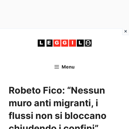
Vai
al
contenuto
Menu
Robeto Fico: “Nessun
muro anti migranti, i
flussi non si bloccano
chiudendo i confini”