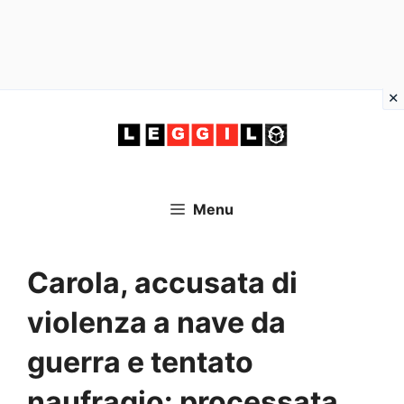
Vai
al
contenuto
Menu
Carola, accusata di
violenza a nave da
guerra e tentato
naufragio: processata