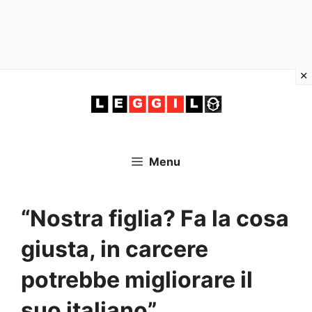
Vai
al
contenuto
Menu
“Nostra figlia? Fa la cosa
giusta, in carcere
potrebbe migliorare il
suo italiano”