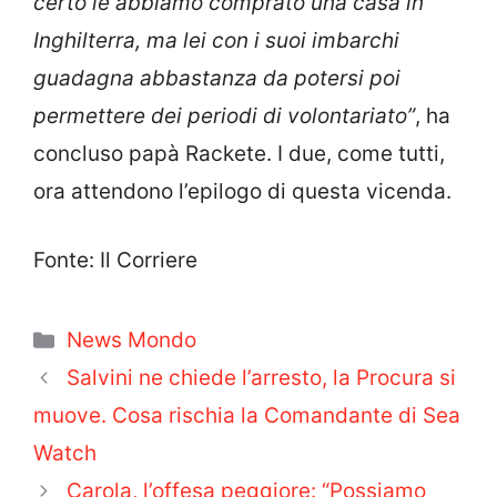
certo le abbiamo comprato una casa in
Inghilterra, ma lei con i suoi imbarchi
guadagna abbastanza da potersi poi
permettere dei periodi di volontariato”
, ha
concluso papà Rackete. I due, come tutti,
ora attendono l’epilogo di questa vicenda.
Fonte: Il Corriere
Categorie
News Mondo
Salvini ne chiede l’arresto, la Procura si
muove. Cosa rischia la Comandante di Sea
Watch
Carola, l’offesa peggiore: “Possiamo