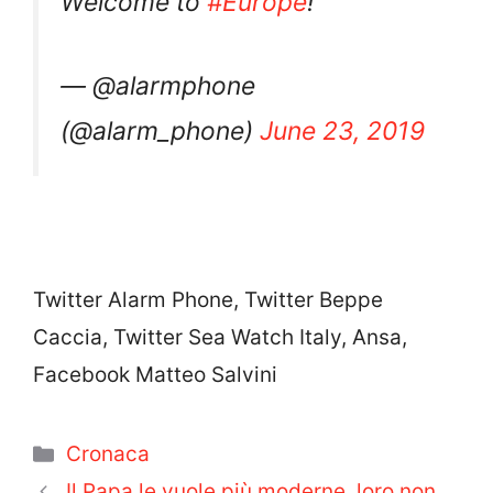
Welcome to
#Europe
!
— @alarmphone
(@alarm_phone)
June 23, 2019
Twitter Alarm Phone, Twitter Beppe
Caccia, Twitter Sea Watch Italy, Ansa,
Facebook Matteo Salvini
Categorie
Cronaca
Il Papa le vuole più moderne, loro non