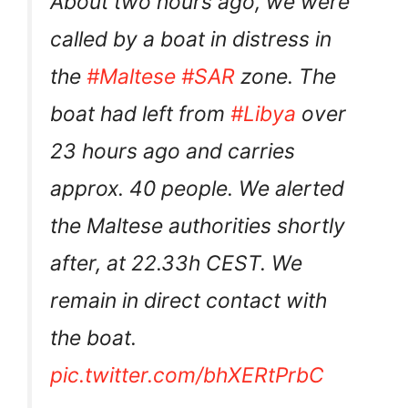
About two hours ago, we were
called by a boat in distress in
the
#Maltese
#SAR
zone. The
boat had left from
#Libya
over
23 hours ago and carries
approx. 40 people. We alerted
the Maltese authorities shortly
after, at 22.33h CEST. We
remain in direct contact with
the boat.
pic.twitter.com/bhXERtPrbC