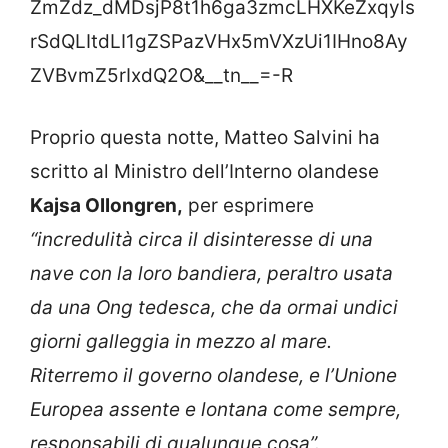
ZmZdz_dMDsjP8t1h6ga3zmcLHXKeZxqyls
rSdQLItdLI1gZSPazVHx5mVXzUi1IHno8Ay
ZVBvmZ5rIxdQ2O&__tn__=-R
Proprio questa notte, Matteo Salvini ha
scritto al Ministro dell’Interno olandese
Kajsa Ollongren,
per esprimere
“incredulità circa il disinteresse di una
nave con la loro bandiera, peraltro usata
da una Ong tedesca, che da ormai undici
giorni galleggia in mezzo al mare.
Riterremo il governo olandese, e l’Unione
Europea assente e lontana come sempre,
responsabili di qualunque cosa”.