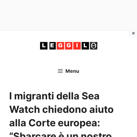
Vai
al
contenuto
Menu
I migranti della Sea
Watch chiedono aiuto
alla Corte europea:
“Sbarcare è un nostro