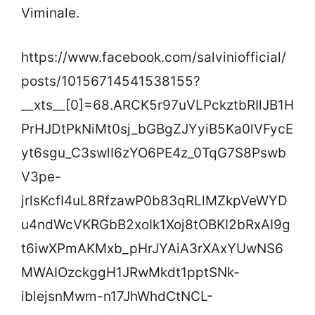
Viminale.
https://www.facebook.com/salviniofficial/
posts/10156714541538155?
__xts__[0]=68.ARCK5r97uVLPckztbRIlJB1H
PrHJDtPkNiMt0sj_bGBgZJYyiB5Ka0lVFycE
yt6sgu_C3swlI6zYO6PE4z_0TqG7S8Pswb
V3pe-
jrlsKcfI4uL8RfzawP0b83qRLlMZkpVeWYD
u4ndWcVKRGbB2xoIk1Xoj8tOBKI2bRxAI9g
t6iwXPmAKMxb_pHrJYAiA3rXAxYUwNS6
MWAIOzckggH1JRwMkdt1pptSNk-
iblejsnMwm-n17JhWhdCtNCL-