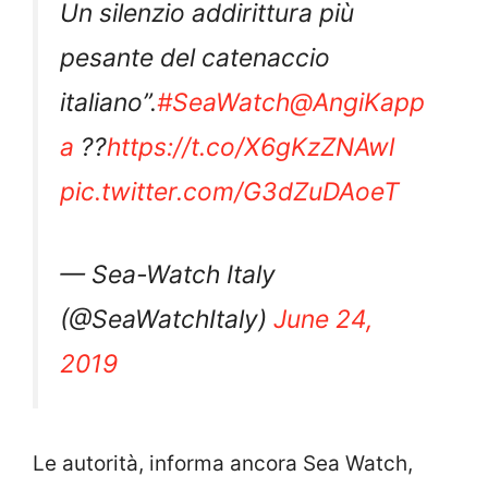
Un silenzio addirittura più
pesante del catenaccio
italiano”.
#SeaWatch
@AngiKapp
a
??
https://t.co/X6gKzZNAwl
pic.twitter.com/G3dZuDAoeT
— Sea-Watch Italy
(@SeaWatchItaly)
June 24,
2019
Le autorità, informa ancora Sea Watch,