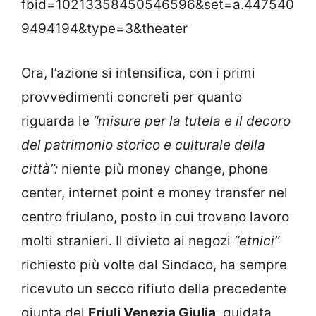
fbid=10213358450546596&set=a.447540
9494194&type=3&theater
Ora, l’azione si intensifica, con i primi
provvedimenti concreti per quanto
riguarda le
“misure per la tutela e il decoro
del patrimonio storico e culturale della
città”:
niente più money change, phone
center, internet point e money transfer nel
centro friulano, posto in cui trovano lavoro
molti stranieri. Il divieto ai negozi
“etnici”
richiesto più volte dal Sindaco, ha sempre
ricevuto un secco rifiuto della precedente
giunta del
Friuli Venezia Giulia
, guidata