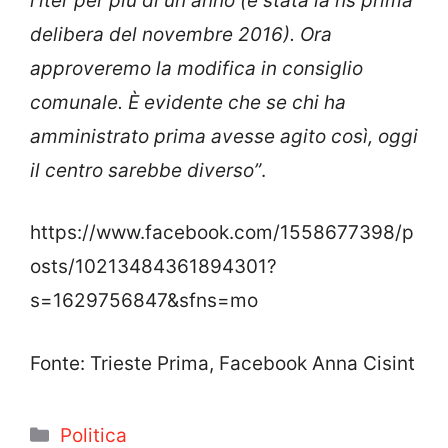
l’iter per più di un anno (è stata la ns prima
delibera del novembre 2016). Ora
approveremo la modifica in consiglio
comunale. È evidente che se chi ha
amministrato prima avesse agito così, oggi
il centro sarebbe diverso”
.
https://www.facebook.com/1558677398/p
osts/10213484361894301?
s=1629756847&sfns=mo
Fonte: Trieste Prima, Facebook Anna Cisint
Categorie
Politica