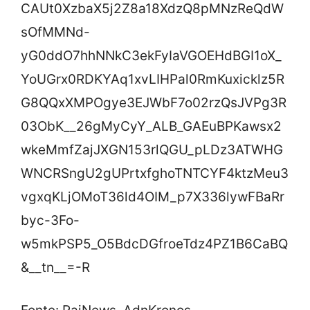
CAUt0XzbaX5j2Z8a18XdzQ8pMNzReQdW
sOfMMNd-
yG0ddO7hhNNkC3ekFyIaVGOEHdBGI1oX_
YoUGrx0RDKYAq1xvLIHPal0RmKuxicklz5R
G8QQxXMPOgye3EJWbF7o02rzQsJVPg3R
03ObK__26gMyCyY_ALB_GAEuBPKawsx2
wkeMmfZajJXGN153rlQGU_pLDz3ATWHG
WNCRSngU2gUPrtxfghoTNTCYF4ktzMeu3
vgxqKLjOMoT36ld4OIM_p7X336lywFBaRr
byc-3Fo-
w5mkPSP5_O5BdcDGfroeTdz4PZ1B6CaBQ
&__tn__=-R