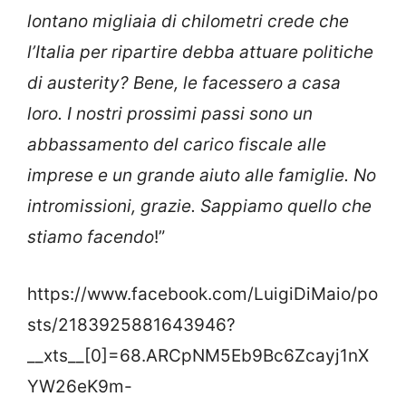
lontano migliaia di chilometri crede che
l’Italia per ripartire debba attuare politiche
di austerity? Bene, le facessero a casa
loro. I nostri prossimi passi sono un
abbassamento del carico fiscale alle
imprese e un grande aiuto alle famiglie. No
intromissioni, grazie. Sappiamo quello che
stiamo facendo
!”
https://www.facebook.com/LuigiDiMaio/po
sts/2183925881643946?
__xts__[0]=68.ARCpNM5Eb9Bc6Zcayj1nX
YW26eK9m-