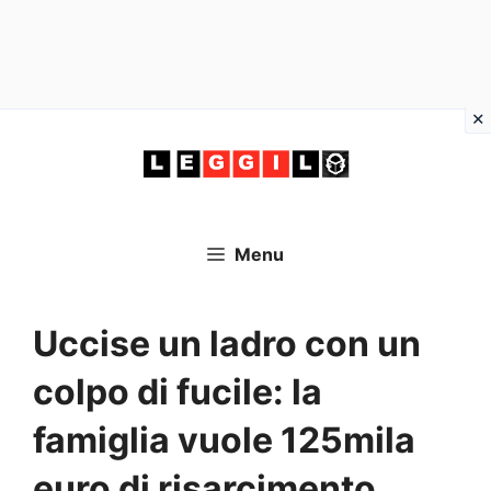
Vai
al
contenuto
Menu
Uccise un ladro con un
colpo di fucile: la
famiglia vuole 125mila
euro di risarcimento