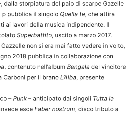
dalla storpiatura del paio di scarpe Gazelle
p pubblica il singolo
Quella te
, che attira
tti ai lavori della musica indipendente. Il
itolato
Superbattito
, uscito a marzo 2017.
Gazzelle non si era mai fatto vedere in volto,
ugno 2018 pubblica in collaborazione con
na
, contenuto nell’album
Bengala
del vincitore
a Carboni per il brano
L’Alba
, presente
sco –
Punk –
anticipato dai singoli
Tutta la
 invece esce
Faber nostrum
, disco tributo a