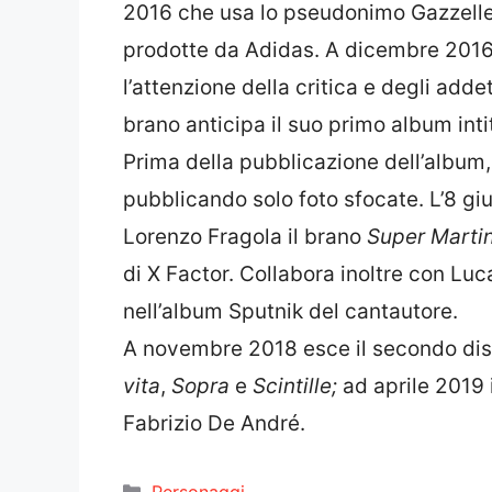
2016 che usa lo pseudonimo Gazzelle, 
prodotte da Adidas. A dicembre 2016 
l’attenzione della critica e degli adde
brano anticipa il suo primo album int
Prima della pubblicazione dell’album, 
pubblicando solo foto sfocate.
L’8 gi
Lorenzo Fragola il brano
Super Marti
di X Factor. Collabora inoltre con Luc
nell’album Sputnik del cantautore.
A novembre 2018 esce il secondo di
vita
,
Sopra
e
Scintille;
ad aprile 2019
Fabrizio De André.
Categorie
Personaggi