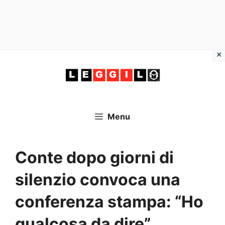
Vai
al
contenuto
Menu
Conte dopo giorni di
silenzio convoca una
conferenza stampa: “Ho
qualcosa da dire”