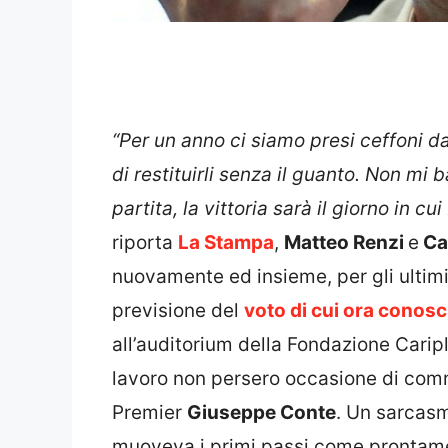
“Per un anno ci siamo presi ceffoni 
di restituirli senza il guanto. Non mi
partita, la vittoria sarà il giorno in c
riporta
La Stampa
,
Matteo Renzi
e
Ca
nuovamente ed insieme, per gli ultim
previsione del
voto di cui ora conosci
all’auditorium della Fondazione Cariplo
lavoro non persero occasione di comme
Premier
Giuseppe Conte
. Un sarcasmo
muoveva i primi passi come pronta