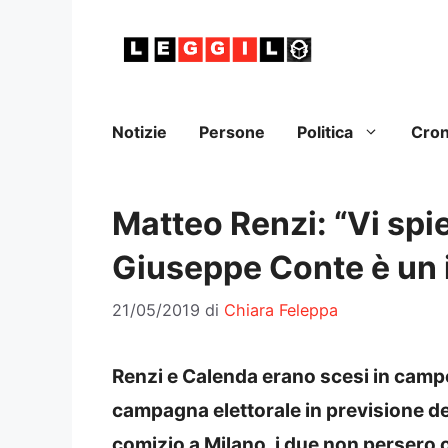
Vai
al
contenuto
Notizie
Persone
Politica
Cro
Matteo Renzi: “Vi spi
Giuseppe Conte è un
21/05/2019
di
Chiara Feleppa
Renzi e Calenda erano scesi in campo,
campagna elettorale in previsione del
comizio a Milano, i due non persero