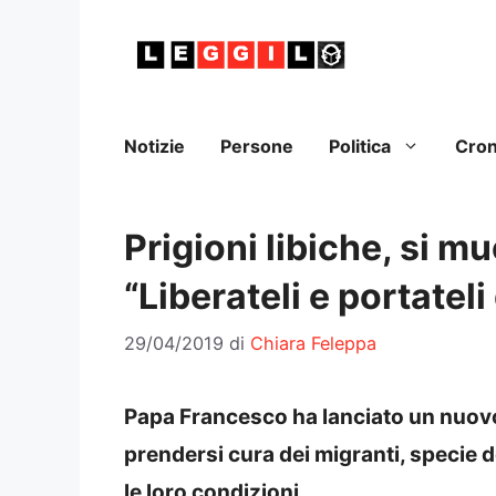
Vai
al
contenuto
Notizie
Persone
Politica
Cro
Prigioni libiche, si 
“Liberateli e portateli
29/04/2019
di
Chiara Feleppa
Papa Francesco ha lanciato un nuovo
prendersi cura dei migranti, specie d
le loro condizioni.