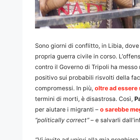
Sono giorni di conflitto, in Libia, dov
propria guerra civile in corso. L’offen
contro il Governo di Tripoli ha messo
positivo sui probabili risvolti della 
compromessi. In più,
oltre ad essere 
termini di morti, è disastrosa. Così,
P
per aiutare i migranti –
o sarebbe megl
“politically correct”
– e salvarli dall’in
“Vi invito ad unirvi alla mia preghiera