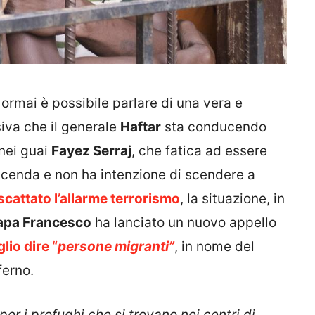
e ormai è possibile parlare di una vera e
siva che il generale
Haftar
sta conducendo
 nei guai
Fayez Serraj
, che fatica ad essere
faccenda e non ha intenzione di scendere a
scattato l’allarme terrorismo
, la situazione, in
apa Francesco
ha lanciato un nuovo appello
io dire “
persone migranti”
, in nome del
ferno.
 per i profughi che si trovano nei centri di