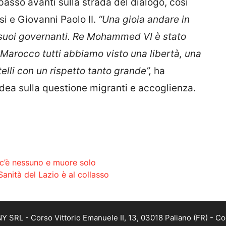
 passo avanti sulla strada del dialogo, così
i e Giovanni Paolo II.
“Una gioia andare in
i suoi governanti. Re Mohammed VI è stato
n Marocco tutti abbiamo visto una libertà, una
atelli con un rispetto tanto grande”,
ha
ea sulla questione migranti e accoglienza.
c’è nessuno e muore solo
Sanità del Lazio è al collasso
SRL - Corso Vittorio Emanuele II, 13, 03018 Paliano (FR) - Co