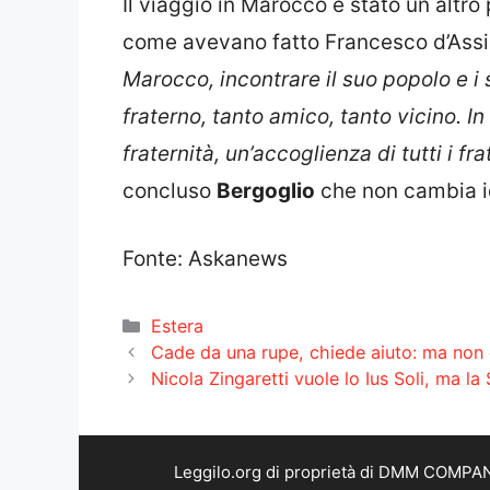
Il viaggio in Marocco è stato un altro
come avevano fatto Francesco d’Assis
Marocco, incontrare il suo popolo e 
fraterno, tanto amico, tanto vicino. I
fraternità, un’accoglienza di tutti i fr
concluso
Bergoglio
che non cambia id
Fonte: Askanews
Categorie
Estera
Cade da una rupe, chiede aiuto: ma non 
Nicola Zingaretti vuole lo Ius Soli, ma la 
Leggilo.org di proprietà di DMM COMPANY 