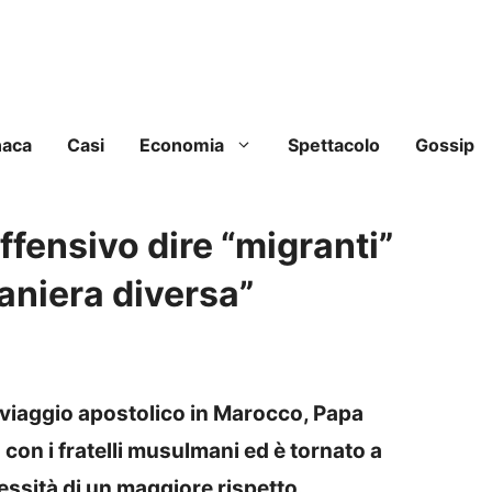
naca
Casi
Economia
Spettacolo
Gossip
ffensivo dire “migranti”
aniera diversa”
 viaggio apostolico in Marocco, Papa
 con i fratelli musulmani ed è tornato a
essità di un maggiore rispetto.