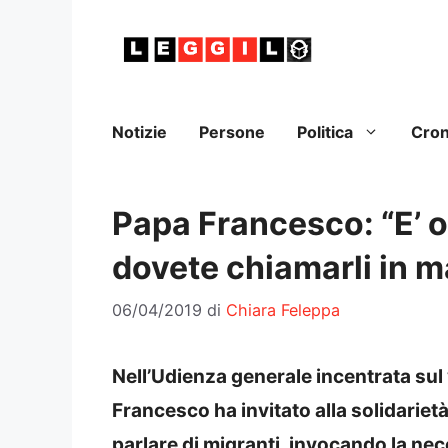
Vai
al
contenuto
Notizie
Persone
Politica
Cro
Papa Francesco: “E’ o
dovete chiamarli in m
06/04/2019
di
Chiara Feleppa
Nell’Udienza generale incentrata sul
Francesco ha invitato alla solidarietà
parlare di migranti, invocando la nec