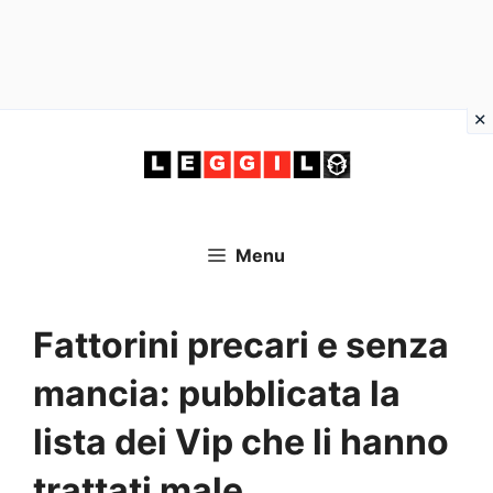
Vai
al
contenuto
Menu
Fattorini precari e senza
mancia: pubblicata la
lista dei Vip che li hanno
trattati male