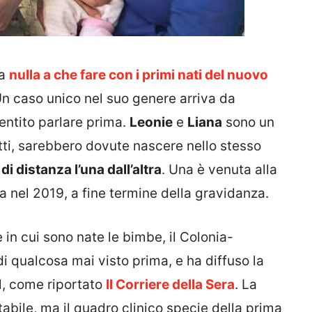
ta
nulla a che fare con i primi nati del nuovo
n caso unico nel suo genere arriva da
sentito parlare prima.
Leonie
e
Liana
sono un
atti, sarebbero dovute nascere nello stesso
di distanza l’una dall’altra
. Una è venuta alla
a nel 2019, a fine termine della gravidanza.
 in cui sono nate le bimbe, il Colonia-
i qualcosa mai visto prima, e ha diffuso la
al, come riportato
Il Corriere della Sera
. La
tabile, ma il quadro clinico specie della prima