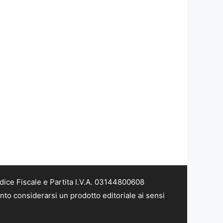
dice Fiscale e Partita I.V.A. 03144800608
nto considerarsi un prodotto editoriale ai sensi