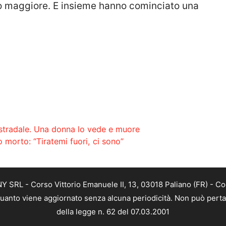
lo maggiore. E insieme hanno cominciato una
 stradale. Una donna lo vede e muore
morto: “Tiratemi fuori, ci sono”
SRL - Corso Vittorio Emanuele II, 13, 03018 Paliano (FR) - Co
 quanto viene aggiornato senza alcuna periodicità. Non può perta
della legge n. 62 del 07.03.2001