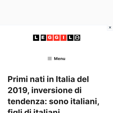
Vai
al
contenuto
Menu
Primi nati in Italia del
2019, inversione di
tendenza: sono italiani,
figli di italiani