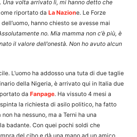
 Una volta arrivato lì, mi hanno detto che
come riportato da
La Nazion
e. Le Forze
za dell’uomo, hanno chiesto se avesse mai
Assolutamente no. Mia mamma non c’è più, è
nato il valore dell’onestà. Non ho avuto alcun
icile. L’uomo ha addosso una tuta di due taglie
nario della Nigeria, è arrivato qui in Italia due
iportato da
Fanpage
. Ha vissuto 4 mesi a
spinta la richiesta di asilo politico, ha fatto
ria non ha nessuno, ma a Terni ha una
 la badante. Con quei pochi soldi che
ompra del cibo e dà una mano ad un amico