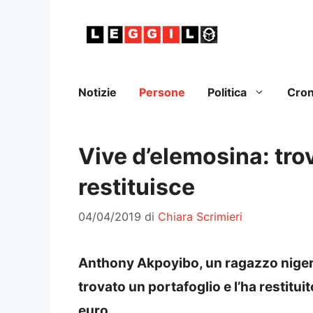
Vai
al
contenuto
Notizie
Persone
Politica
Cro
Vive d’elemosina: trov
restituisce
04/04/2019
di
Chiara Scrimieri
Anthony Akpoyibo, un ragazzo nigeri
trovato un portafoglio e l’ha restituit
euro.