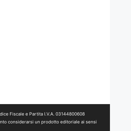
dice Fiscale e Partita I.V.A. 03144800608
nto considerarsi un prodotto editoriale ai sensi