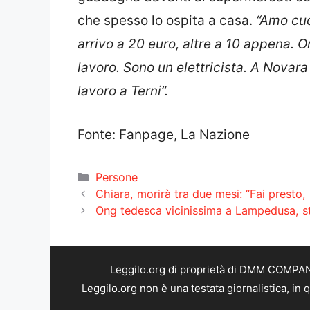
che spesso lo ospita a casa.
“Amo cuc
arrivo a 20 euro, altre a 10 appena. O
lavoro. Sono un elettricista. A Novara 
lavoro a Terni”.
Fonte: Fanpage, La Nazione
Categorie
Persone
Chiara, morirà tra due mesi: “Fai presto, r
Ong tedesca vicinissima a Lampedusa, st
Leggilo.org di proprietà di DMM COMPANY 
Leggilo.org non è una testata giornalistica, in