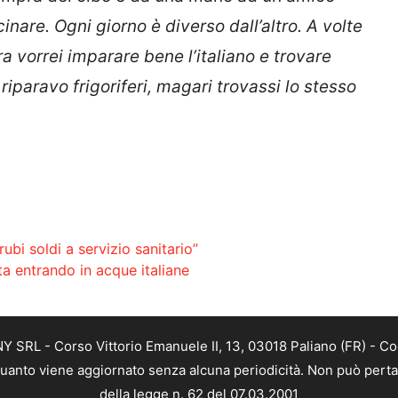
inare. Ogni giorno è diverso dall’altro. A volte
ra vorrei imparare bene l’italiano e trovare
riparavo frigoriferi, magari trovassi lo stesso
ubi soldi a servizio sanitario”
a entrando in acque italiane
SRL - Corso Vittorio Emanuele II, 13, 03018 Paliano (FR) - Co
 quanto viene aggiornato senza alcuna periodicità. Non può perta
della legge n. 62 del 07.03.2001