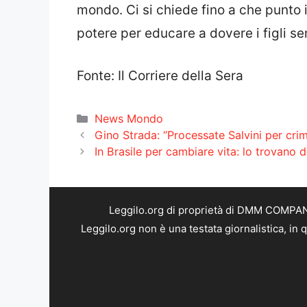
mondo. Ci si chiede fino a che punto i g
potere per educare a dovere i figli se
Fonte: Il Corriere della Sera
Categorie
News Mondo
Gino Strada: “Processate Salvini per crim
In Brasile per cambiare vita: lo trovano d
Leggilo.org di proprietà di DMM COMPANY 
Leggilo.org non è una testata giornalistica, in