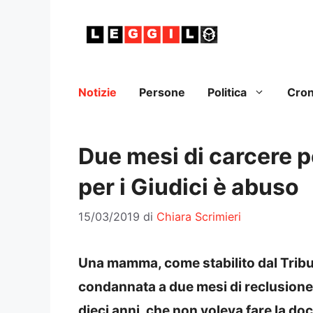
Vai
al
contenuto
Notizie
Persone
Politica
Cro
Due mesi di carcere pe
per i Giudici è abuso
15/03/2019
di
Chiara Scrimieri
Una mamma, come stabilito dal Tribun
condannata a due mesi di reclusione p
dieci anni, che non voleva fare la doc