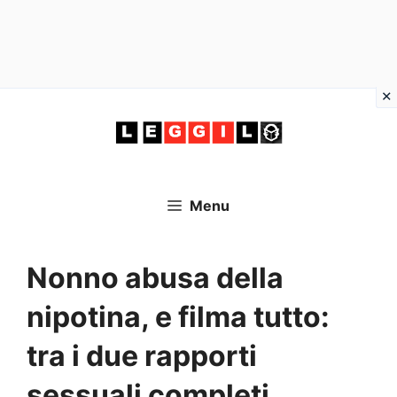
Vai
al
contenuto
Menu
Nonno abusa della
nipotina, e filma tutto:
tra i due rapporti
sessuali completi