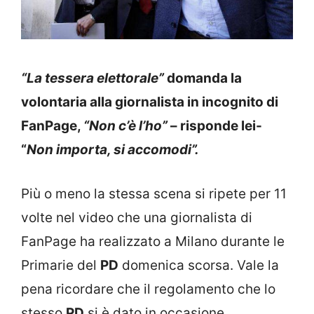
“La tessera elettorale”
domanda la
volontaria alla giornalista in incognito di
FanPage,
“Non c’è l’ho”
– risponde lei-
“
Non importa, si accomodi”.
Più o meno la stessa scena si ripete per 11
volte nel video che una giornalista di
FanPage ha realizzato a Milano durante le
Primarie del
PD
domenica scorsa. Vale la
pena ricordare che il regolamento che lo
stesso
PD
si è dato in occasione