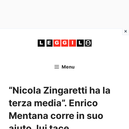
Vai
al
contenuto
Menu
“Nicola Zingaretti ha la
terza media”. Enrico
Mentana corre in suo
aiuto, lui tace