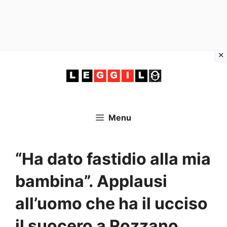
Vai
al
contenuto
Menu
“Ha dato fastidio alla mia
bambina”. Applausi
all’uomo che ha il ucciso
il suocero a Rozzano