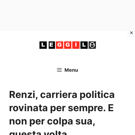
Vai
al
contenuto
Menu
Renzi, carriera politica
rovinata per sempre. E
non per colpa sua,
questa volta