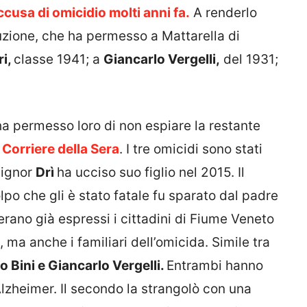
cusa di omicidio molti anni fa.
A renderlo
ituzione, che ha permesso a Mattarella di
ri,
classe 1941; a
Giancarlo Vergelli,
del 1931;
a permesso loro di non espiare la restante
l Corriere della Sera
. I tre omicidi sono stati
 signor
Drì
ha ucciso suo figlio nel 2015. Il
po che gli è stato fatale fu sparato dal padre
i erano già espressi i cittadini di Fiume Veneto
 ma anche i familiari dell’omicida. Simile tra
o Bini e Giancarlo Vergelli.
Entrambi hanno
Alzheimer. Il secondo la strangolò con una