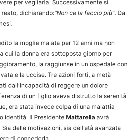
vere per vegliarla. Successivamente si
l reato, dichiarando:
“Non ce la faccio più”
. Da
mesi.
udito la moglie malata per 12 anni ma non
za cui la donna era sottoposta giorno per
eggioramento, la raggiunse in un ospedale con
vata e la uccise. Tre azioni forti, a metà
ati dall’incapacità di reggere un dolore
erenza di un figlio aveva distrutto la serenità
due, era stata invece colpa di una malattia
ro identità. Il Presidente
Mattarella
avrà
 Sia delle motivazioni, sia dell’età avanzata
dere di concederla.