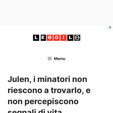
Vai
al
contenuto
Menu
Julen, i minatori non
riescono a trovarlo, e
non percepiscono
segnali di vita