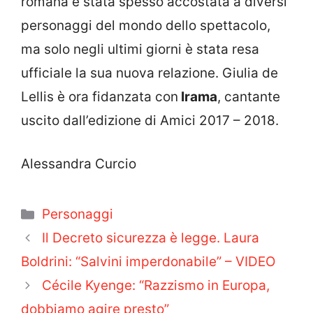
romana è stata spesso accostata a diversi
personaggi del mondo dello spettacolo,
ma solo negli ultimi giorni è stata resa
ufficiale la sua nuova relazione. Giulia de
Lellis è ora fidanzata con
Irama
, cantante
uscito dall’edizione di Amici 2017 – 2018.
Alessandra Curcio
Categorie
Personaggi
Il Decreto sicurezza è legge. Laura
Boldrini: “Salvini imperdonabile” – VIDEO
Cécile Kyenge: “Razzismo in Europa,
dobbiamo agire presto”