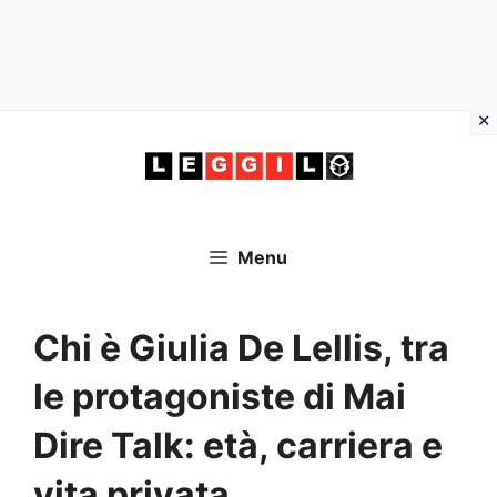
Vai
al
contenuto
Menu
Chi è Giulia De Lellis, tra
le protagoniste di Mai
Dire Talk: età, carriera e
vita privata