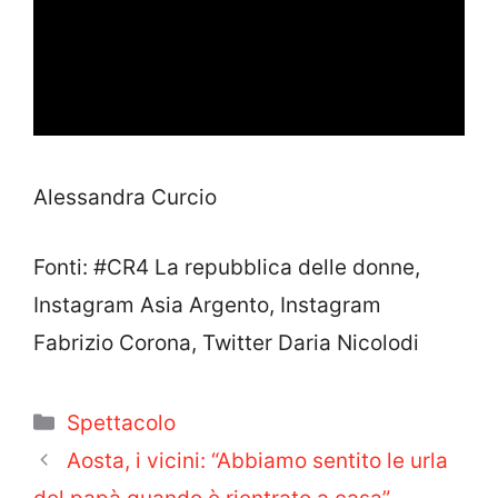
Alessandra Curcio
Fonti: #CR4 La repubblica delle donne,
Instagram Asia Argento, Instagram
Fabrizio Corona, Twitter Daria Nicolodi
Categorie
Spettacolo
Aosta, i vicini: “Abbiamo sentito le urla