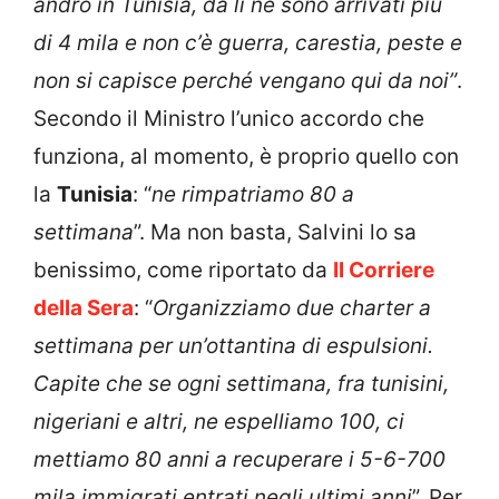
andrò in Tunisia, da lì ne sono arrivati più
di 4 mila e non c’è guerra, carestia, peste e
non si capisce perché vengano qui da noi”
.
Secondo il Ministro l’unico accordo che
funziona, al momento, è proprio quello con
la
Tunisia
: “
ne rimpatriamo 80 a
settimana
”. Ma non basta, Salvini lo sa
benissimo, come riportato da
Il Corriere
della Sera
: “
Organizziamo due charter a
settimana per un’ottantina di espulsioni.
Capite che se ogni settimana, fra tunisini,
nigeriani e altri, ne espelliamo 100, ci
mettiamo 80 anni a recuperare i 5-6-700
mila immigrati entrati negli ultimi anni
”. Per