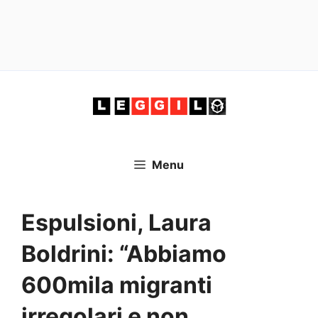
Vai
al
contenuto
Menu
Espulsioni, Laura
Boldrini: “Abbiamo
600mila migranti
irregolari e non