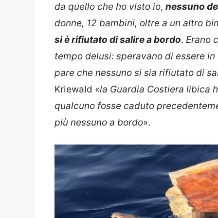
da quello che ho visto io
,
nessuno dei
donne, 12 bambini, oltre a un altro b
si è rifiutato di salire a bordo
.
Erano co
tempo delusi: speravano di essere in I
pare che nessuno si sia rifiutato di s
Kriewald «
la Guardia Costiera libica 
qualcuno fosse caduto precedentemen
più nessuno a bordo
».