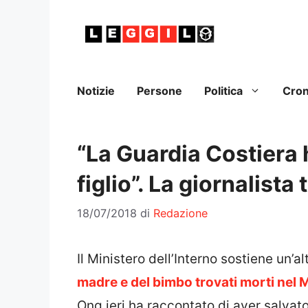
Vai
al
contenuto
Notizie
Persone
Politica
Cro
“La Guardia Costiera 
figlio”. La giornalista 
18/07/2018
di
Redazione
Il Ministero dell’Interno sostiene un’al
madre e del bimbo trovati morti nel
Ong ieri ha raccontato di aver salva