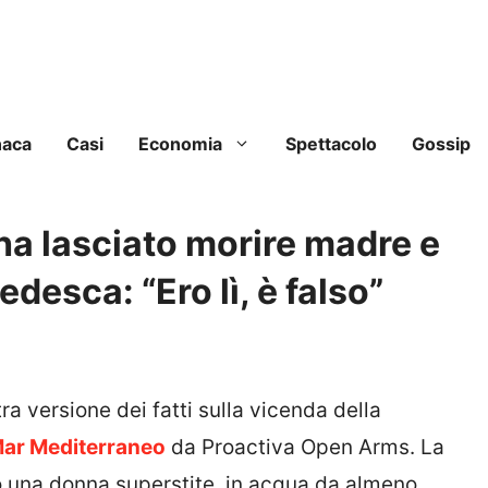
naca
Casi
Economia
Spettacolo
Gossip
ha lasciato morire madre e
tedesca: “Ero lì, è falso”
tra versione dei fatti sulla vicenda della
 Mar Mediterraneo
da Proactiva Open Arms. La
to una donna superstite, in acqua da almeno