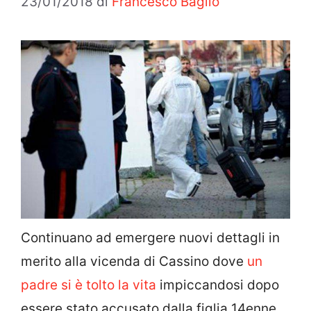
23/01/2018
di
Francesco Baglio
Continuano ad emergere nuovi dettagli in
merito alla vicenda di Cassino dove
un
padre si è tolto la vita
impiccandosi dopo
essere stato accusato dalla figlia 14enne