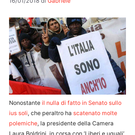
16/01/2018
di
Gabriele
Nonostante
il nulla di fatto in Senato sullo
ius soli
, che peraltro ha
scatenato molte
polemiche
, la presidente della Camera
Laura Boldrini, in corsa con ‘Liberi e uguali’