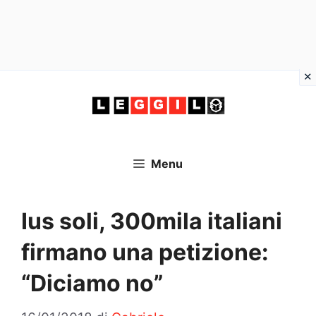
Vai
al
contenuto
Menu
Ius soli, 300mila italiani
firmano una petizione:
“Diciamo no”