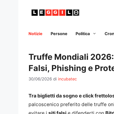
Vai
al
contenuto
Notizie
Persone
Politica
Cro
Truffe Mondiali 2026: 
Falsi, Phishing e Pro
30/06/2026
di
incubatec
Tra biglietti da sogno e click frettolo
palcoscenico preferito delle truffe o
evitare i
siti falsi
e difenderti con
Bit