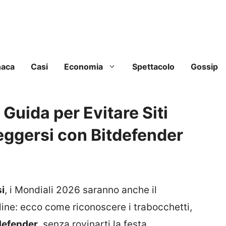
naca
Casi
Economia
Spettacolo
Gossip
Guida per Evitare Siti
teggersi con Bitdefender
si
, i Mondiali 2026 saranno anche il
nline: ecco come riconoscere i trabocchetti,
defender
, senza rovinarti la festa.