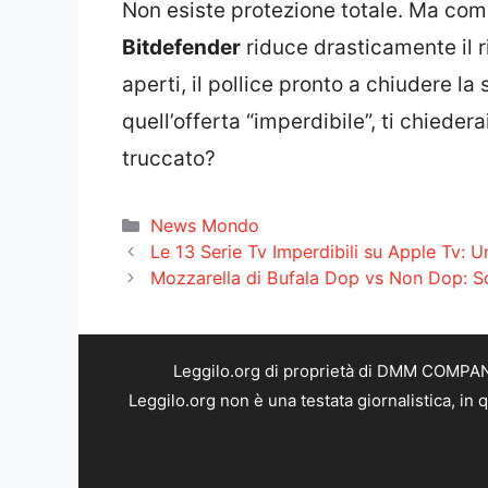
Non esiste protezione totale. Ma co
Bitdefender
riduce drasticamente il r
aperti, il pollice pronto a chiudere l
quell’offerta “imperdibile”, ti chieder
truccato?
Categorie
News Mondo
Le 13 Serie Tv Imperdibili su Apple Tv: U
Mozzarella di Bufala Dop vs Non Dop: S
Leggilo.org di proprietà di DMM COMPANY 
Leggilo.org non è una testata giornalistica, in