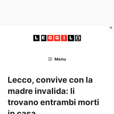
Vai
al
contenuto
Menu
Lecco, convive con la
madre invalida: li
trovano entrambi morti
in casa