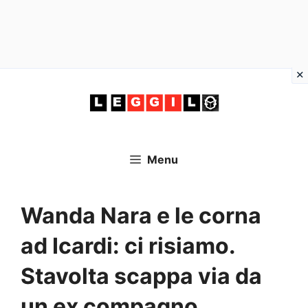
Vai
al
contenuto
Menu
Wanda Nara e le corna
ad Icardi: ci risiamo.
Stavolta scappa via da
un ex compagno…